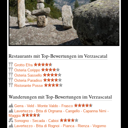
Restaurants mit Top-Bewertungen im Verzascatal
Grotto Efra
Osteria Corippo
Osteria Sassello
Osteria Paradiso
Ristorante Posse
Wanderungen mit Top-Bewertungen im Verzascatal
Gerra - Veld - Monte Valdo - Frasco
Lavertezzo - Btta di Orgnana - Cangello - Capanna Nimi -
Maggia
Sonogno - Secada - Cabioi
Lavertezzo - Btta di Rognoi - Pianca - Rienza - Vogorno